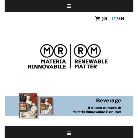
(0)
IT
/
EN