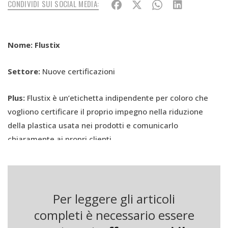
CONDIVIDI SUI SOCIAL MEDIA:
Nome:
Flustix
Settore:
Nuove certificazioni
Plus:
Flustix è un’etichetta indipendente per coloro che
vogliono certificare il proprio impegno nella riduzione
della plastica usata nei prodotti e comunicarlo
chiaramente ai propri clienti
Caratteristiche:
Marchio di garanzia che certifica
prodotti totalmente o parzialmente privi di plastica o in
plastica riciclata
Per leggere gli articoli
completi è necessario essere