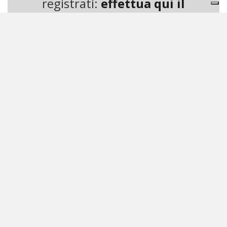
registrati:
effettua qui il
login gratuito
© riproduzione riservata
ARTICOLI CORRELATI
HOME
REDAZIONE
RM EDITORI
PARTNERSHIP
CONTATTI
PRIVACY
CONDIZIONI DI CONTRATTO
CODICE ETICO
REPORT SOSTENIBILITÀ
La crescente attenzione dei consumatori verso le