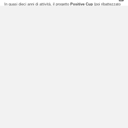
In quasi dieci anni di attività, il progetto
Positive Cup
(poi ribattezzato
“
Da Chicco a Chicco
”) ha consentito di raccogliere
4.500 tonnellate di
capsule del caffè
usate. In tutta Italia, nel 2019, la raccolta è cresciuta
del 31%, con 1.335 tonnellate di capsule conferite dai cittadini presso i
punti di raccolta.
Attualmente, l’iniziativa è attiva attraverso
un sistema capillare di 116
punti di raccolta
distribuiti su tutto il territorio nazionale e presenti in 69
città italiane.
Tra le più attive, oltre a Torino, ci sono
Milano, Bologna,
Firenze, Venezia e Roma.
© riproduzione riservata
ARTICOLI CORRELATI