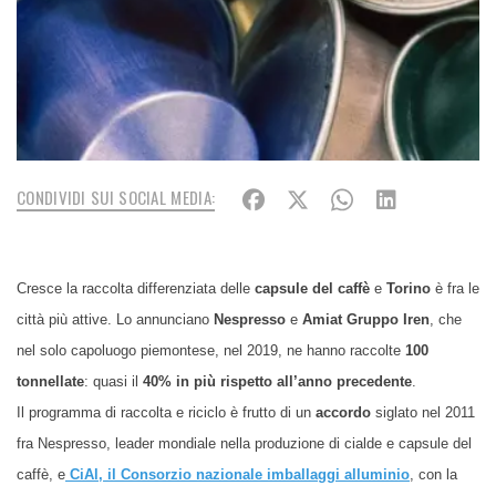
CONDIVIDI SUI SOCIAL MEDIA:
Cresce la raccolta differenziata delle
capsule del caffè
e
Torino
è fra le
città più attive. Lo annunciano
Nespresso
e
Amiat Gruppo Iren
, che
nel solo capoluogo piemontese, nel 2019, ne hanno raccolte
100
tonnellate
: quasi il
40% in più rispetto all’anno precedente
.
Il programma di raccolta e riciclo è frutto di un
accordo
siglato nel 2011
fra Nespresso, leader mondiale nella produzione di cialde e capsule del
caffè, e
CiAl, il Consorzio nazionale imballaggi alluminio
, con la