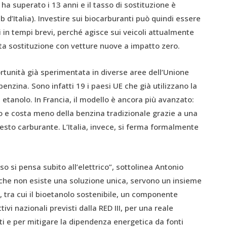
e ha superato i 13 anni e il tasso di sostituzione è
 d’Italia). Investire sui biocarburanti può quindi essere
i in tempi brevi, perché agisce sui veicoli attualmente
ta sostituzione con vetture nuove a impatto zero.
ortunità già sperimentata in diverse aree dell’Unione
benzina. Sono infatti 19 i paesi UE che già utilizzano la
etanolo. In Francia, il modello è ancora più avanzato:
so e costa meno della benzina tradizionale grazie a una
uesto carburante. L’Italia, invece, si ferma formalmente
o si pensa subito all’elettrico”, sottolinea Antonio
è che non esiste una soluzione unica, servono un insieme
, tra cui il bioetanolo sostenibile, un componente
ivi nazionali previsti dalla RED III, per una reale
rti e per mitigare la dipendenza energetica da fonti