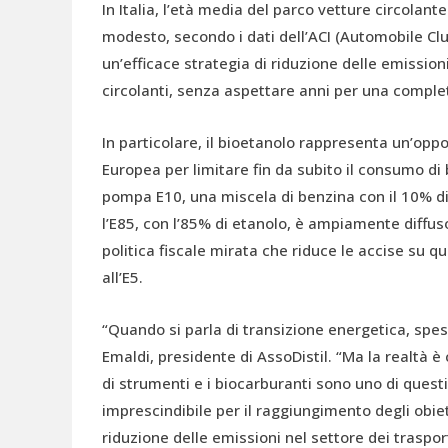
In Italia, l’età media del parco vetture circolant
modesto, secondo i dati dell’ACI (Automobile Club
un’efficace strategia di riduzione delle emission
circolanti, senza aspettare anni per una comple
In particolare, il bioetanolo rappresenta un’opp
Europea per limitare fin da subito il consumo di 
pompa E10, una miscela di benzina con il 10% di 
l’E85, con l’85% di etanolo, è ampiamente diffu
politica fiscale mirata che riduce le accise su q
all’E5.
“Quando si parla di transizione energetica, spess
Emaldi, presidente di AssoDistil. “Ma la realtà 
di strumenti e i biocarburanti sono uno di questi
imprescindibile per il raggiungimento degli obiett
riduzione delle emissioni nel settore dei traspo