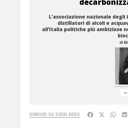
decarbonizz
L’associazione nazionale degli i
distillatori di alcoli e acqua
all’Italia politiche più ambiziose 
bio
di
E
30 
CONDIVIDI SUI SOCIAL MEDIA: