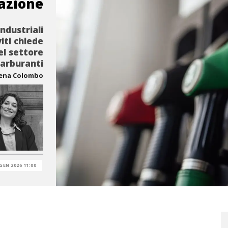
azione
ndustriali
viti chiede
nel settore
carburanti
lena Colombo
GEN 2026 11:00