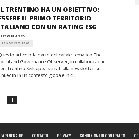
IL TRENTINO HA UN OBIETTIVO:
ESSERE IL PRIMO TERRITORIO
ITALIANO CON UN RATING ESG
I RENATA DIAZZI
20 NOV 2025 13:00
Questo articolo fa parte del canale tematico The
Social and Governance Observer, in collaborazione
con Trentino Sviluppo. Iscriviti alla newsletter su
LinkedIn In un contesto globale in c...
1
PARTNERSHIP
CONTATTI
PRIVACY
CONDIZIONI DI CONTRATTO
CO