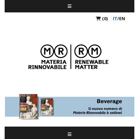
(0)
IT
/
EN