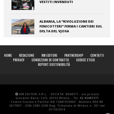
VESTITI INVENDUTI
ALBANIA, LA “RIVOLUZIONE DEI
FENICOTTERI” FERMA I CANTIERI SUL
DELTA DEL VJOSA
HOME
REDAZIONE
RM EDITORI
PARTNERSHIP
CONTATTI
PRIVACY
CONDIZIONI DI CONTRATTO
CODICE ETICO
REPORT SOSTENIBILITÀ
RM EDITORI S.R.L. - SOCIETA' BENEFIT - via privata
Giovanni Bensi 12/5, 20152 Milano - Tel.
02 45487277
Codice Fiscale e Partita IVA 12681970963 - Numero REA MI
2677897 - ISSN 2385-2240 Reg. Tribunale di Milano n. 351 del
31/10/2014