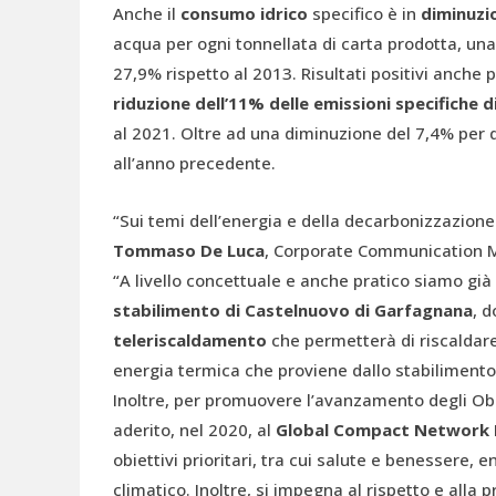
Anche il
consumo idrico
specifico è in
diminuzi
acqua per ogni tonnellata di carta prodotta, un
27,9% rispetto al 2013. Risultati positivi anche
riduzione dell’11% delle emissioni specifiche 
al 2021. Oltre ad una diminuzione del 7,4% per q
all’anno precedente.
“Sui temi dell’energia e della decarbonizzazione 
Tommaso De Luca
, Corporate Communication M
“A livello concettuale e anche pratico siamo già
stabilimento di
Castelnuovo di Garfagnana
, 
teleriscaldamento
che permetterà di riscaldare g
energia termica che proviene dallo stabilimento
Inoltre, per promuovere l’avanzamento degli Obiet
aderito, nel 2020, al
Global Compact Network I
obiettivi prioritari, tra cui salute e benessere, 
climatico. Inoltre, si impegna al rispetto e alla 