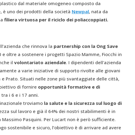
o plastico dal materiale omogeneo composto da
è, è uno dei prodotti della società
New
p
al
, nata da
na
filiera virtuosa per il riciclo dei poliaccoppiati.
ll’azienda che rinnova la
partnership con la O
ng
Save
0 e oltre a sostenere i progetti Spazio Mamme, Fiocchi in
nche il
volontariato aziendale
. I dipendenti dell'azienda
amente a varie iniziative di supporto rivolte alle giovani
e Prato. Situati nelle zone più svantaggiate delle città,
iettivo di fornire
opportunità formative e di
ra i 6 e i 17 anni.
ultinazionale troviamo
la salute e la sicurezza sul luogo di
a sul lavoro e già il 64% dei nostri stabilimenti è in
a Massimo Pasquini. Per Lucart non è però sufficiente.
go sostenibile e sicuro, l’obiettivo è di arrivare ad avere