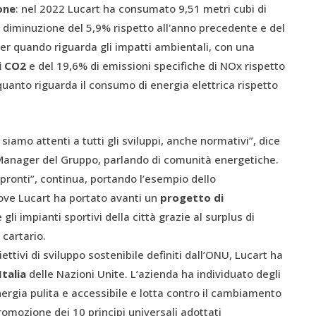
one
: nel 2022 Lucart ha consumato 9,51 metri cubi di
a diminuzione del 5,9% rispetto all'anno precedente e del
 per quando riguarda gli impatti ambientali, con una
di CO2
e del 19,6% di emissioni specifiche di NOx rispetto
uanto riguarda il consumo di energia elettrica rispetto
siamo attenti a tutti gli sviluppi, anche normativi”, dice
anager del Gruppo, parlando di comunità energetiche.
 pronti”, continua, portando l’esempio dello
dove Lucart ha portato avanti un
progetto di
li impianti sportivi della città grazie al surplus di
 cartario.
tivi di sviluppo sostenibile definiti dall’ONU, Lucart ha
talia
delle Nazioni Unite. L’azienda ha individuato degli
energia pulita e accessibile e lotta contro il cambiamento
promozione dei 10 principi universali adottati