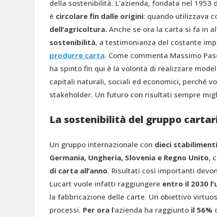
della sostenibilità. L’azienda, fondata nel 1953 dai
è
circolare fin dalle origini
: quando utilizzava 
dell’agricoltura.
Anche se ora la carta si fa in a
s
ostenibilità
, a testimonianza del costante im
produrre carta
. Come commenta Massimo Pasqui
ha spinto fin qui è la volontà di realizzare model
capitali naturali, sociali ed economici, perché v
stakeholder. Un futuro con risultati sempre migli
La sostenibilità del gruppo cartar
Un gruppo internazionale con
dieci stabiliment
Germania, Ungheria, Slovenia e Regno Unito
, 
di carta all’anno
. Risultati così importanti devo
Lucart vuole infatti raggiungere
entro il 2030 l'
la fabbricazione delle carte. Un obiettivo virtuos
processi.
Per ora l
'azienda ha raggiunto
il 56%