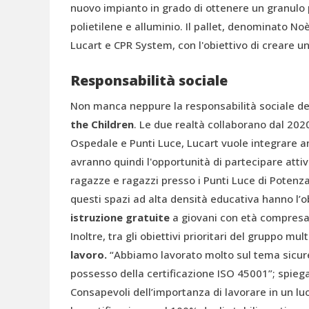
nuovo impianto in grado di ottenere un granul
polietilene e alluminio. Il pallet, denominato No
Lucart e CPR System, con l'obiettivo di creare u
Responsabilità sociale
Non manca neppure la responsabilità sociale de
the Children
. Le due realtà collaborano dal 202
Ospedale e Punti Luce, Lucart vuole integrare a
avranno quindi l'opportunità di partecipare attiv
ragazze e ragazzi presso i Punti Luce di Potenza 
questi spazi ad alta densità educativa hanno l’ob
istruzione gratuite
a giovani con età compresa t
Inoltre, tra gli obiettivi prioritari del gruppo m
lavoro.
“Abbiamo lavorato molto sul tema sicurezz
possesso della certificazione ISO 45001”; spieg
Consapevoli dell’importanza di lavorare in un luo