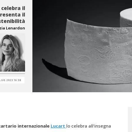
 celebra il
resenta il
tenibilità
zia Lenardon
LUG 2023 16:38
artario internazionale
Lucart
lo celebra all’insegna