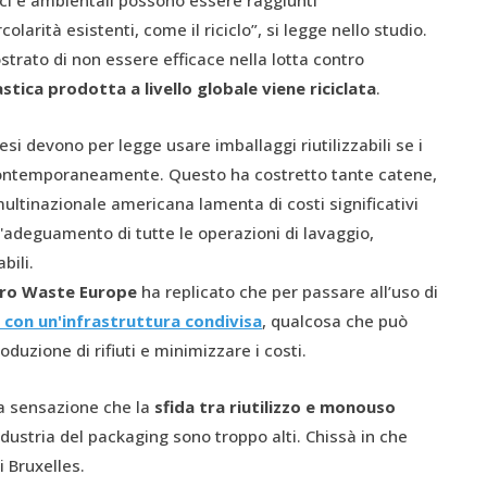
ici e ambientali possono essere raggiunti
larità esistenti, come il riciclo”, si legge nello studio.
ostrato di non essere efficace nella lotta contro
astica prodotta a livello globale viene riciclata
.
si devono per legge usare imballaggi riutilizzabili se i
 contemporaneamente. Questo ha costretto tante catene,
ultinazionale americana lamenta di costi significativi
l'adeguamento di tutte le operazioni di lavaggio,
bili.
ero Waste Europe
ha replicato che per passare all’uso di
 con un'infrastruttura condivisa
, qualcosa che può
duzione di rifiuti e minimizzare i costi.
la sensazione che la
sfida tra riutilizzo e monouso
ndustria del packaging sono troppo alti. Chissà in che
i Bruxelles.