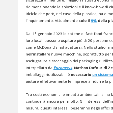
sicurezza alimentare. “Migliori risultati econom
ridimensionando le soluzioni e il know-how di circo
Riciclo che però, nel caso della plastica, ha dim
l’inquinamento. Attualmente
solo il
9%
della pl
Dal 1° gennaio 2023 le catene di fast food france
loro locali possono ospitare più di 20 persone
come McDonald’s, ad adattarsi. Nello studio la m
nell’installare nuove macchine, soprattutto per 
asciugatura e stoccaggio dei packaging riutilizza
Interpellato da
Euronews
,
Nathan Dufour di Z
imballaggi riutilizzabili è
necessario
un sistema
aiutare effettivamente le imprese a ridurre la pro
Tra costi economici e impatti ambientali, si ha 
continuerà ancora per molto. Gli interessi dell’i
misura, questi interessi, peseranno negli uffici d