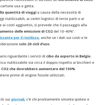
i cartone usa e getta.
la quantità di viaggi
a causa della necessità di
i riutilizzabili, ai centri logistici di terze parti o ai
re ai costi aggiuntivi, si prevede che il passaggio alla
umento delle emissioni di CO2
del 10-40%”.
zante per il riutilizzo
, anche se i dati sui costi e le
nsiderazione
solo 20 cicli d’uso
.
ario riguardante i servizi di
cibo da asporto in Belgio
.
ca riutilizzabile sia circa il doppio rispetto ai bicchieri e
di CO2 che dovrebbero aumentare del 150%
rie prime di origine fossile utilizzati.
citi sui
giornali
, c’è chi prontamente smonta ipotesi e