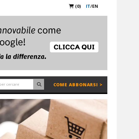
(0)
IT
/
EN
COME ABBONARSI >