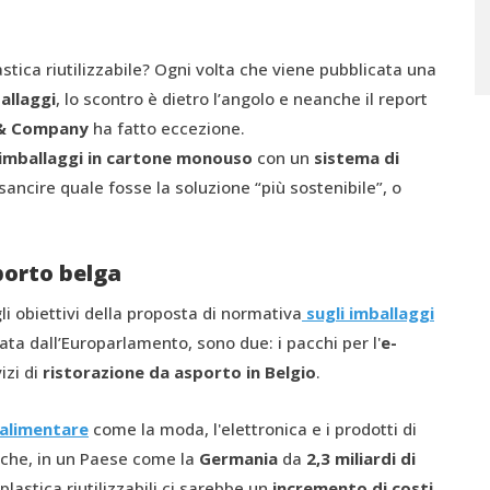
tica riutilizzabile? Ogni volta che viene pubblicata una
allaggi
, lo scontro è dietro l’angolo e neanche il report
& Company
ha fatto eccezione.
imballaggi in cartone monouso
con un
sistema di
 sancire quale fosse la soluzione “più sostenibile”, o
porto belga
li obiettivi della proposta di normativa
sugli imballaggi
ta dall’Europarlamento, sono due: i pacchi per l'
e-
izi di
ristorazione da asporto in Belgio
.
alimentare
come la moda, l'elettronica e i prodotti di
e che, in un Paese come la
Germania
da
2,3 miliardi di
 plastica riutilizzabili ci sarebbe un
incremento di costi