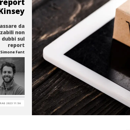
 report
Kinsey
passare da
zabili non
 dubbi sul
report
Simone Fant
MAG 2023 11:56