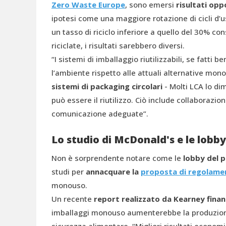
Zero Waste Europe
, sono emersi
risultati opp
ipotesi come una maggiore rotazione di cicli d’us
un tasso di riciclo inferiore a quello del 30% co
riciclate, i risultati sarebbero diversi.
“I sistemi di imballaggio riutilizzabili, se fatti 
l’ambiente rispetto alle attuali alternative m
sistemi di packaging circolari
- Molti LCA lo di
può essere il riutilizzo. Ciò include collaborazio
comunicazione adeguate”.
Lo studio di McDonald's e le lobby
Non è sorprendente notare come le
lobby del 
studi per
annacquare la
proposta di regolamen
monouso.
Un recente
report realizzato da Kearney fina
imballaggi monouso aumenterebbe la produzione 