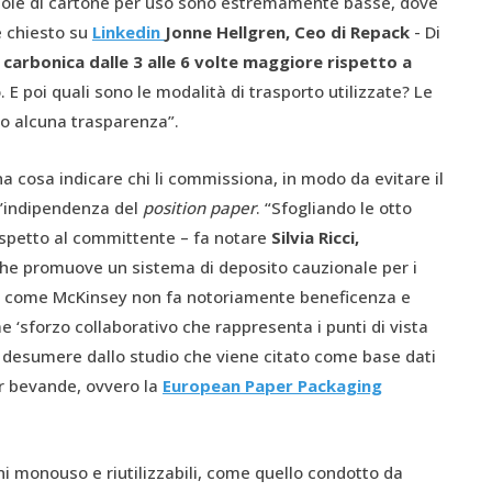
catole di cartone per uso sono estremamente basse, dove
è chiesto su
Linkedin
Jonne Hellgren, C
eo
di Repack
- Di
carbonica dalle 3 alle 6 volte maggiore rispetto a
. E poi quali sono le modalità di trasporto utilizzate? Le
no alcuna trasparenza”.
 cosa indicare chi li commissiona, in modo da evitare il
l’indipendenza del
position paper
. “Sfogliando le otto
ispetto al committente – fa notare
Silvia Ricci,
he promuove un sistema di deposito cauzionale per i
à come McKinsey non fa notoriamente beneficenza e
 ‘sforzo collaborativo che rappresenta i punti di vista
 desumere dallo studio che viene citato come base dati
er bevande, ovvero la
European Paper Packaging
 monouso e riutilizzabili, come quello condotto da