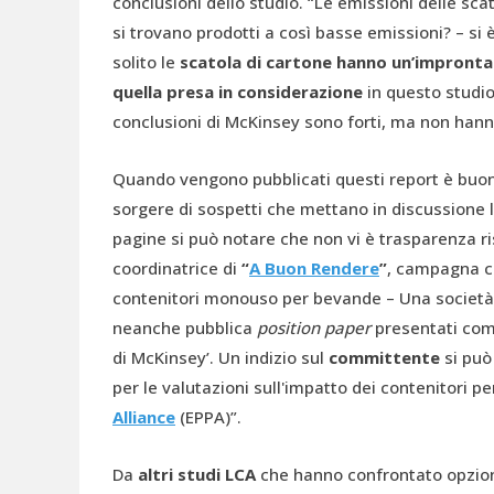
conclusioni dello studio. “Le emissioni delle s
si trovano prodotti a così basse emissioni? – si 
solito le
scatola di cartone hanno un’impronta 
quella presa in considerazione
in questo studio
conclusioni di McKinsey sono forti, ma non han
Quando vengono pubblicati questi report è buona
sorgere di sospetti che mettano in discussione 
pagine si può notare che non vi è trasparenza r
coordinatrice di
“
A Buon Rendere
”
, campagna c
contenitori monouso per bevande – Una societ
neanche pubblica
position paper
presentati come
di McKinsey’. Un indizio sul
committente
si può
per le valutazioni sull'impatto dei contenitori p
Alliance
(EPPA)”.
Da
altri studi LCA
che hanno confrontato opzioni