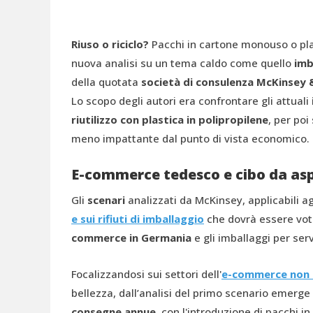
Riuso o riciclo?
Pacchi in cartone monouso o plas
nuova analisi su un tema caldo come quello
imb
della quotata
società di consulenza McKinsey
Lo scopo degli autori era confrontare gli attuali
riutilizzo con plastica in polipropilene
, per poi
meno impattante dal punto di vista economico.
E-commerce tedesco e cibo da as
Gli
scenari
analizzati da McKinsey, applicabili ag
e sui rifiuti di imballaggio
che dovrà essere vota
commerce in Germania
e gli imballaggi per serv
Focalizzandosi sui settori dell'
e-commerce non 
bellezza, dall’analisi del primo scenario emerg
consegne annue
, con l'introduzione di pacchi in