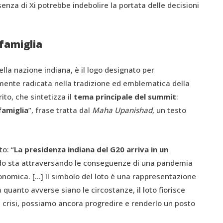
ssenza di Xi potrebbe indebolire la portata delle decisioni
famiglia
ella nazione indiana, è il logo designato per
mente radicata nella tradizione ed emblematica della
ito, che sintetizza il
tema principale del summit
:
famiglia
”, frase tratta dal
Maha Upanishad
, un testo
o: “
La presidenza indiana del G20 arriva in un
ndo sta attraversando le conseguenze di una pandemia
onomica. [...] Il simbolo del loto è una rappresentazione
uanto avverse siano le circostanze, il loto fiorisce
crisi, possiamo ancora progredire e renderlo un posto