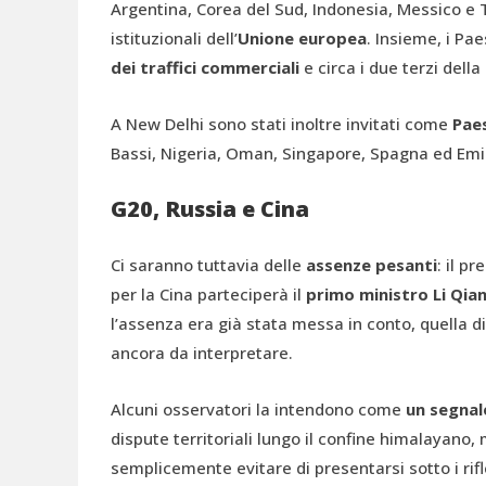
Argentina, Corea del Sud, Indonesia, Messico e 
istituzionali dell’
Unione europea
. Insieme, i P
dei traffici commerciali
e circa i due terzi dell
A New Delhi sono stati inoltre invitati come
Paes
Bassi, Nigeria, Oman, Singapore, Spagna ed Emira
G20, Russia e Cina
Ci saranno tuttavia delle
assenze pesanti
: il p
per la Cina parteciperà il
primo ministro Li Qia
l’assenza era già stata messa in conto, quella di
ancora da interpretare.
Alcuni osservatori la intendono come
un segnale
dispute territoriali lungo il confine himalayano, 
semplicemente evitare di presentarsi sotto i rif