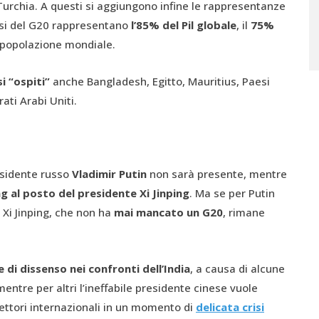
Turchia. A questi si aggiungono infine le rappresentanze
aesi del G20 rappresentano
l’85% del Pil globale
, il
75%
a popolazione mondiale.
i “ospiti”
anche Bangladesh, Egitto, Mauritius, Paesi
ti Arabi Uniti.
residente russo
Vladimir Putin
non sarà presente, mentre
ng al posto del presidente
Xi Jinping
. Ma se per Putin
 Xi Jinping, che non ha
mai mancato un G20
, rimane
 di dissenso nei confronti dell’India
, a causa di alcune
mentre per altri l’ineffabile presidente cinese vuole
lettori internazionali in un momento di
delicata crisi