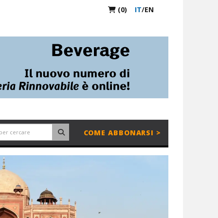
(0)
IT
/
EN
COME ABBONARSI >