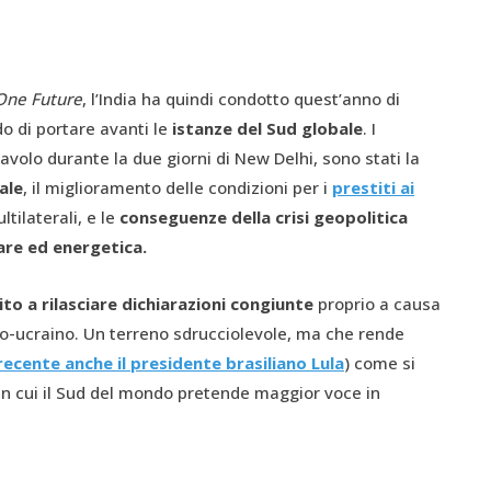
One Future
, l’India ha quindi condotto quest’anno di
do di portare avanti le
istanze del Sud globale
. I
tavolo durante la due giorni di New Delhi, sono stati la
ale
, il miglioramento delle condizioni per i
prestiti ai
ltilaterali, e le
conseguenze della crisi geopolitica
are ed energetica.
ito a rilasciare dichiarazioni congiunte
proprio a causa
so-ucraino.
Un terreno sdrucciolevole, ma che rende
recente anche il presidente brasiliano Lula
) come si
in cui il Sud del mondo pretende maggior voce in