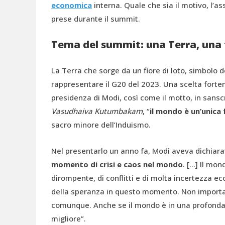
economica
interna. Quale che sia il motivo, l’a
prese durante il summit.
Tema del summit: una Terra, una 
La Terra che sorge da un fiore di loto, simbolo d
rappresentare il G20 del 2023. Una scelta forte
presidenza di Modi, così come il motto, in sanscr
Vasudhaiva Kutumbakam
,
“
il mondo è un’unica 
sacro minore dell’Induismo.
Nel presentarlo un anno fa, Modi aveva dichiarat
momento di crisi e caos nel mondo
. […] Il mo
dirompente, di conflitti e di molta incertezza ec
della speranza in questo momento. Non importa q
comunque. Anche se il mondo è in una profonda 
migliore”.