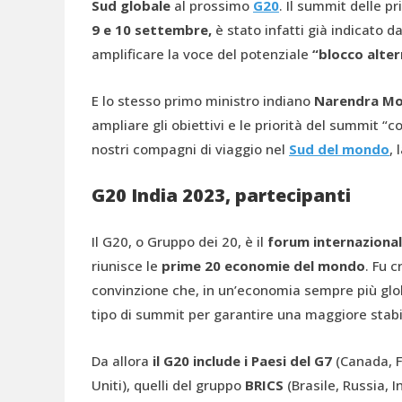
Sud globale
al prossimo
G20
. Il summit delle 
9 e 10 settembre,
è stato infatti già indicato d
amplificare la voce del potenziale
“blocco alter
E lo stesso primo ministro indiano
Narendra Mo
ampliare gli obiettivi e le priorità del summit “
nostri compagni di viaggio nel
Sud del mondo
, 
G20 India 2023, partecipanti
Il G20, o Gruppo dei 20, è il
forum internazional
riunisce le
prime 20 economie del mondo
. Fu 
convinzione che, in un’economia sempre più glob
tipo di summit per garantire una maggiore stabili
Da allora
il G20 include i
Paesi del G7
(Canada, F
Uniti), quelli del gruppo
BRICS
(Brasile, Russia, I