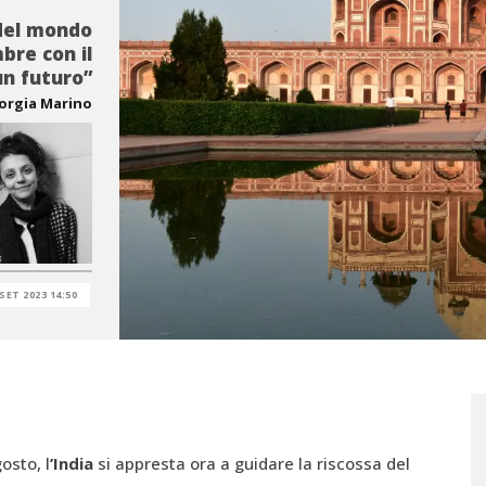
 del mondo
mbre con il
un futuro”
orgia Marino
 SET 2023 14:50
osto, l
’India
si appresta ora a guidare la riscossa del