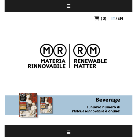
(0)
IT
/
EN