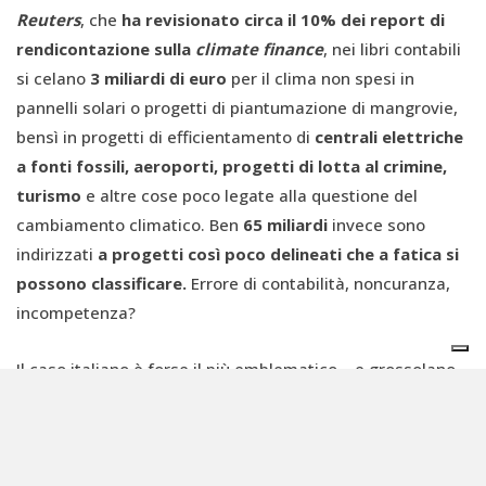
Reuters
, che
ha revisionato circa il 10% dei report di
rendicontazione sulla
climate finance
, nei libri contabili
si celano
3 miliardi di euro
per il clima non spesi in
pannelli solari o progetti di piantumazione di mangrovie,
bensì in progetti di efficientamento di
centrali elettriche
a fonti fossili, aeroporti, progetti di lotta al crimine,
turismo
e altre cose poco legate alla questione del
cambiamento climatico. Ben
65 miliardi
invece sono
indirizzati
a progetti così poco delineati che a fatica si
possono classificare.
Errore di contabilità, noncuranza,
incompetenza?
Il caso italiano è forse il più emblematico – e grossolano –
di tutti. Il
cioccolatiere italiano Venchi
, per aprire decine
di nuovi negozi in Giappone, Cina, Indonesia, ha ricevuto
circa
4,2 milioni di euro da SIMEST
, una società di Cassa