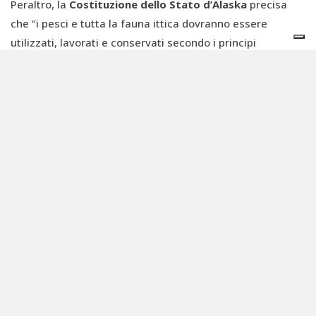
Peraltro, la
Costituzione dello Stato d’Alaska
precisa
che “i pesci e tutta la fauna ittica dovranno essere
utilizzati, lavorati e conservati secondo i principi
dell’ecosostenibilità”.
La pesca è rigidamente controllata in ogni sua fase: dalle
zone, alle licenze (è consentita solo a chi ha ricevuto una
licenza da un altro pescatore, che la cede, in quanto non
vengono rilasciate nuove licenze), alle modalità di pesca
e fino alle reti. Infatti,
la quantità del pescato
stagionale, nel periodo migliore per il suo consumo,
garantisce le riproduzioni future
. Mangiare il salmone
nel periodo estivo aiuta anche a sostenere lo Stato
dell’Alaska nella promozione e diffusione delle politiche di
sostenibilità e tutela della pesca, del patrimonio liquido
locale e del mare. D’altronde, il salmone dell’Alaska si
nutre esclusivamente di ciò che offre il suo territorio di