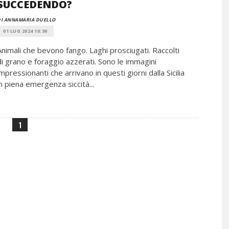
SUCCEDENDO?
DI ANNAMARIA DUELLO
01 LUG 2024 10:30
Animali che bevono fango. Laghi prosciugati. Raccolti
di grano e foraggio azzerati. Sono le immagini
impressionanti che arrivano in questi giorni dalla Sicilia
in piena emergenza siccità...
1