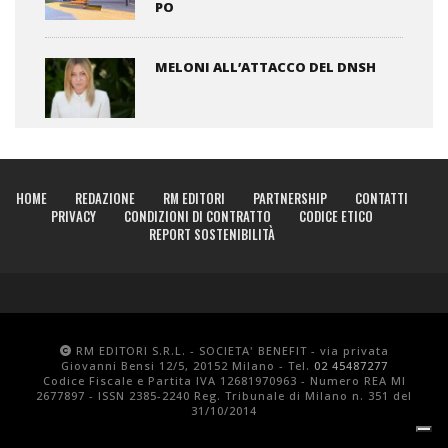
PO
MELONI ALL’ATTACCO DEL DNSH
HOME
REDAZIONE
RM EDITORI
PARTNERSHIP
CONTATTI
PRIVACY
CONDIZIONI DI CONTRATTO
CODICE ETICO
REPORT SOSTENIBILITÀ
RM EDITORI S.R.L. - SOCIETA' BENEFIT - via privata
Giovanni Bensi 12/5, 20152 Milano - Tel.
02 45487277
Codice Fiscale e Partita IVA 12681970963 - Numero REA MI
2677897 - ISSN 2385-2240 Reg. Tribunale di Milano n. 351 del
31/10/2014