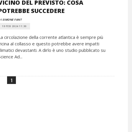
VICINO DEL PREVISTO: COSA
POTREBBE SUCCEDERE
I SIMONE FANT
19 FEB 2024 11:30
La circolazione della corrente atlantica è sempre più
vicina al collasso e questo potrebbe avere impatti
climatici devastanti. A dirlo è uno studio pubblicato su
Science Ad...
1