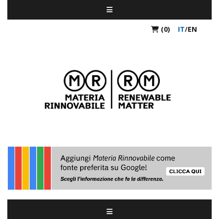
(0)
IT
/
EN