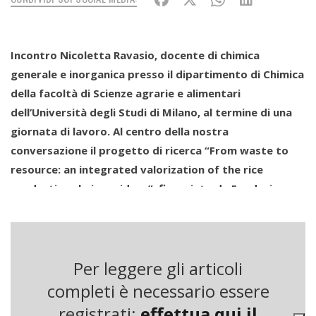
Incontro Nicoletta Ravasio, docente di chimica
generale e inorganica presso il dipartimento di Chimica
della facoltà di Scienze agrarie e alimentari
dell’Università degli Studi di Milano, al termine di una
giornata di lavoro. Al centro della nostra
conversazione il progetto di ricerca “From waste to
resource: an integrated valorization of the rice
productive chain residues”, finanziato da Fondazione
Cariplo.
Un progetto – ormai giunto alle fasi finali – che
ha coinvolto una squadra di 20 ricercatori tra cui Claudio
Tonin dell’Ismac di Biella (Istituto per lo studio delle
Per leggere gli articoli
macromolecole), Giordano Lesma e Giovanna Speranza
(anche loro docenti presso lo stesso dipartimento di
completi è necessario essere
Chimica).
registrati:
effettua qui il