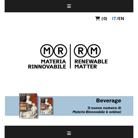
(0)
IT
/
EN