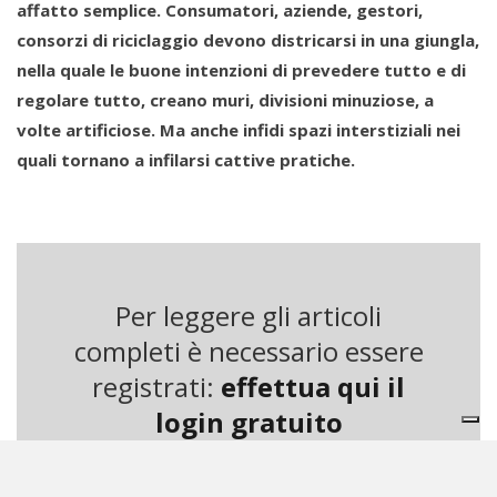
affatto semplice. Consumatori, aziende, gestori,
consorzi di riciclaggio devono districarsi in una giungla,
nella quale le buone intenzioni di prevedere tutto e di
regolare tutto, creano muri, divisioni minuziose, a
volte artificiose. Ma anche infidi spazi interstiziali nei
quali tornano a infilarsi cattive pratiche.
Nella gestione dei rifiuti ci sono condotte virtuose
passibili di infrazione che sono ormai tollerate. E altre
non peggiori che non lo sono. Ci sono troppe norme,
alcune in contraddizione tra di loro. E di mezzo rischiano
Per leggere gli articoli
di andarci i cittadini e gli operatori del settore. In qualche
completi è necessario essere
caso si è trovata una soluzione, come per le batterie per
registrati:
effettua qui il
piccoli apparecchi elettrici, per le quali si era
login gratuito
storicamente aperto un problema. Non pochi negozianti
avevano realizzato nei loro esercizi commerciali, per
venire incontro alle esigenze dei clienti e raccogliere