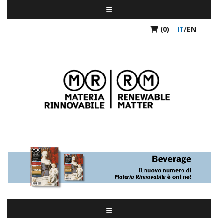
(0)
IT
/
EN