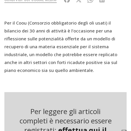
Per il Coou (Consorzio obbligatorio degli oli usati) il
bilancio dei 30 anni di attività è l’occasione per una
riflessione sulle potenzialità offerte da un modello di
recupero di una materia essenziale per il sistema
industriale, un modello che potrebbe essere replicato
anche in altri settori con forti ricadute positive sia sul
piano economico sia su quello ambientale.
I numeri sono riassunti nel
Green Economy Report
curato
dalla Fondazione per lo sviluppo sostenibile che ha scelto
questo approccio per evidenziare non solo le
performance ambientali del Consorzio ma l’effetto più
Per leggere gli articoli
ampio prodotto dall’impegno trentennale del Coou, cioè le
completi è necessario essere
ricadute ambientali, economiche e sociali sull’insieme del
registrati:
effettua qui il