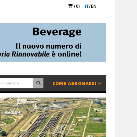
(0)
IT
/
EN
COME ABBONARSI >