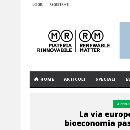
LOGIN
REGISTRATI
HOME
ARTICOLI
SPECIALI
E
APPRO
La via europ
bioeconomia pas