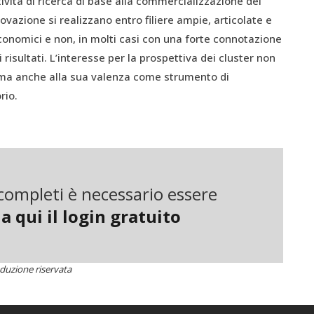
ività di ricerca di base alla commercializzazione dei
novazione si realizzano entro filiere ampie, articolate e
conomici e non, in molti casi con una forte connotazione
i risultati. L’interesse per la prospettiva dei cluster non
 ma anche alla sua valenza come strumento di
rio.
n’economia che impiega le risorse biologiche come
 energetica e industriale – si fa riferimento a un
ne europea, vale in Europa 2.000 miliardi di euro e dà
lavoro complessiva. Ciò significa che i cluster con
i completi è necessario essere
luster agroalimentari, della chimica verde o delle
a qui il login gratuito
nte alla bioeconomia è il
BioEconomy Cluster
della
duzione riservata
n sede a Halle (Sassonia-Anhalt), dove diversi partner
iego di biomasse non alimentari ai fini della produzione