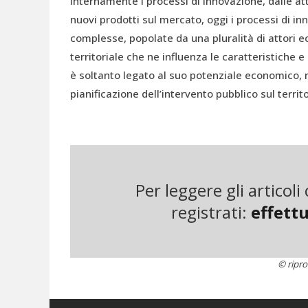
internamente i processi di innovazione, dalle att
nuovi prodotti sul mercato, oggi i processi di in
complesse, popolate da una pluralità di attori e
territoriale che ne influenza le caratteristiche e 
è soltanto legato al suo potenziale economico,
pianificazione dell’intervento pubblico sul territo
Quando si parla di bioeconomia – intesa come u
input
per la produzione alimentare, mangimistica,
metasettore che, secondo i dati forniti dall’Unio
lavoro a 22 milioni di persone, il 9% della forza 
Per leggere gli articol
interessi nella bioeconomia possono includere c
registrati:
effettu
biotecnologie industriali.
L’unico cluster europeo a richiamarsi direttame
© ripro
Germania Centrale (
www.bioeconomy.de
), co
dell’industria e della ricerca lavorano per l’imp