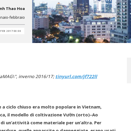
inh Thao Hoa
nnaio-febbraio
 FEB 2017 00:00
siaMAG\", inverno 2016/17;
tinyurl.com/jf722ll
e a ciclo chiuso era molto popolare in Vietnam,
a, il modello di coltivazione V
ườ
n (orto)–Ao
i di un’attività come materiale per un’altra. Per
i verdure, quelle appassite o danneggiate, erano usati