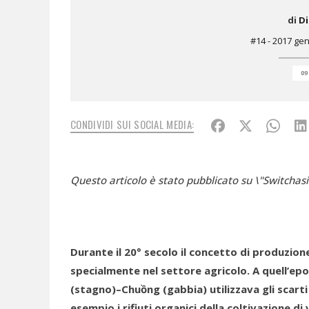
di
D
#14 - 2017 ge
09
CONDIVIDI SUI SOCIAL MEDIA:
Questo articolo è stato pubblicato su \"Switcha
Durante il 20° secolo il concetto di produzion
specialmente nel settore agricolo. A quell’epoc
(stagno)–Chu
ồ
ng (gabbia) utilizzava gli scart
esempio i rifiuti organici della coltivazione d