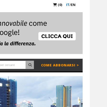
(0)
IT
/
EN
COME ABBONARSI >