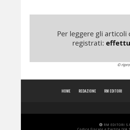
come mangimi per i pesci allevati nello stagno
(gabbia).
Oggi, con tutti i profondi cambiamenti economic
Per leggere gli articol
passando da un’economia agricola a basso reddit
registrati:
effettu
lavorazione del mondo.
Questo ha fatto salire c
standard di vita della popolazione. Tuttavia, la
dell’ambiente (come il V-A-C) è uno degli aspetti
© ripro
sostituzione di quei modelli, l’uso di sostanze ch
agricole automatizzate hanno non solo spezzato 
rifiuti, anche tossici, che spesso vengono disper
HOME
REDAZIONE
RM EDITORI
I rifiuti prodotti dalle attività industriali e da
del Vietnam, uno dei 10 paesi al mondo con il p
ottobre del 2016, Hanoi – la capitale del paese 
RM EDITORI S.R
mondo per inquinamento atmosferico urbano.
Codice Fiscale e Partita IVA