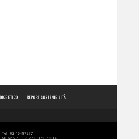
DICE ETICO
REPORT SOSTENIBILITÀ
- Tel.
02 45487277
 Milano n. 351 del 31/10/2014