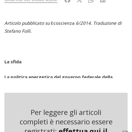
Articolo pubblicato su
Ecoscienza
6/2014. Traduzione di
Stefano Folli.
La sfida
La politica energetica del governo federale della
Germania ascrive alle energie rinnovabili il ruolo di
“importante pilastro dell’approvvigionamento
energetico futuro”. In base agli obiettivi, le energie da
fonte rinnovabile dovranno rappresentare il 18% del
Per leggere gli articoli
consumo finale lordo di energia al 2020, salendo al 60%
completi è necessario essere
al 2050. Se si considera solo la generazione di energia
registrati:
effettua qui il