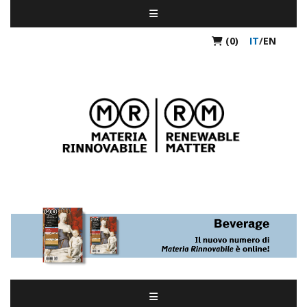
(0)
IT
/
EN