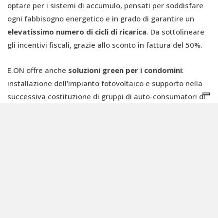
optare per i sistemi di accumulo, pensati per soddisfare
ogni fabbisogno energetico e in grado di garantire un
elevatissimo numero di cicli di ricarica
. Da sottolineare
gli incentivi fiscali, grazie allo sconto in fattura del 50%.
E.ON offre anche
soluzioni green per i condomini
:
installazione dell'impianto fotovoltaico e supporto nella
successiva costituzione di gruppi di auto-consumatori di
energia rinnovabile.
L’Autoconsumo Collettivo
è una
modalità innovativa per
condividere l’energia prodotta
dall'impianto fotovoltaico
e ottenere notevoli vantaggi
economici, sociali e ambientali.
I progetti E.ON dedicati all’educazione e
alla sostenibilità ambientale
E.ON, al fianco dei suoi partner promuove e sostiene