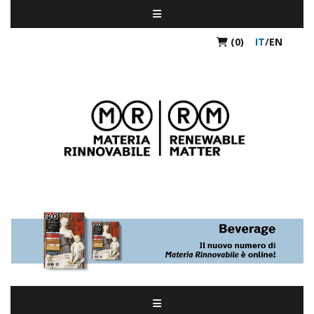
(0)
IT
/
EN