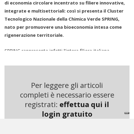
di economia circolare incentrato su filiere innovative,
integrate e multisettoriali: così si presenta il Cluster
Tecnologico Nazionale della Chimica Verde SPRING,
nato per promuovere una bioeconomia intesa come
rigenerazione territoriale.
SPRING rappresenta infatti l’intera filiera italiana
biobased
: dall’agricoltura, alla ricerca nel campo della
chimica da fonti rinnovabili e delle biotecnologie
industriali, alla realizzazione di materiali e bioprodotti,
all’industria di trasformazione e alla fase di smaltimento.
Per leggere gli articoli
Forte dell’eterogeneità dei suoi oltre 100 associati (tra cui
completi è necessario essere
grandi player industriali, Pmi, università, centri di ricerca
registrati:
effettua qui il
pubblici e privati, associazioni, fondazioni, poli di
login gratuito
innovazione e altri soggetti attivi nel campo della
comunicazione ambientale e del trasferimento
tecnologico), il Cluster si propone di rilanciare la chimica