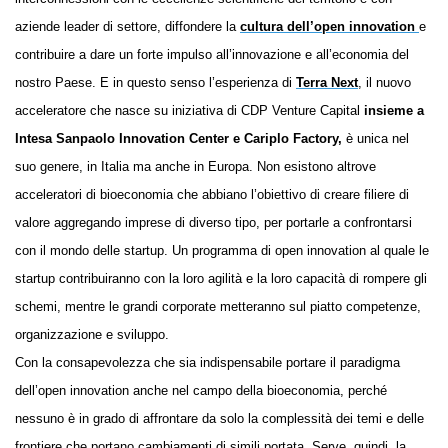
aziende leader di settore, diffondere la
cultura dell’open innovation
e
contribuire a dare un forte impulso all’innovazione e all’economia del
nostro Paese. E in questo senso l’esperienza di
Terra
N
ext
, il nuovo
acceleratore che nasce su iniziativa di CDP Venture Capital
insieme a
Intesa Sanpaolo Innovation Center e Cariplo Factory,
è unica nel
suo genere, in Italia ma anche in Europa. Non esistono altrove
acceleratori di bioeconomia che abbiano l’obiettivo di creare filiere di
valore aggregando imprese di diverso tipo, per portarle a confrontarsi
con il mondo delle startup. Un programma di open innovation al quale le
startup contribuiranno con la loro agilità e la loro capacità di rompere gli
schemi, mentre le grandi corporate metteranno sul piatto competenze,
organizzazione e sviluppo.
Con la consapevolezza che sia indispensabile portare il paradigma
dell’open innovation anche nel campo della bioeconomia, perché
nessuno è in grado di affrontare da solo la complessità dei temi e delle
frontiere che portano cambiamenti di simili portata. Serve, quindi, la