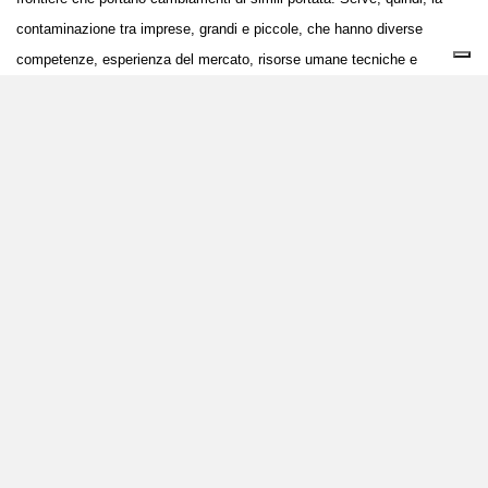
contaminazione tra imprese, grandi e piccole, che hanno diverse
competenze, esperienza del mercato, risorse umane tecniche e
tecnologiche, forza organizzativa, necessità di crescere e sperimentare
nuovi modelli di creazione del valore, e serve un acceleratore del
cambiamento. Non a caso, al progetto Terranext, prendono parte
imprese che lavorano su scala internazionale
, come Pasta Garofalo,
il Gruppo Getra, Nestlé, Novamont e altre che stanno manifestando
grande interesse.
Il cibo, il punto di partenza
Superate le paure di aspetti burocratici tipicamente italiani, trovati
investitori che credono nel progetto, da dove su può partire per
innescare un circolo virtuoso nel nostro Paese? L’Italia non può che
partire dal “
cibo
”, anche perché la
filiera agroalimentare
, che
rappresenta oltre il 60% del valore della bioeconomia, è risultata meno