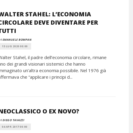
WALTER STAHEL: L’ECONOMIA
CIRCOLARE DEVE DIVENTARE PER
TUTTI
DI EMANUELE BOMPAN
15 LUG 2020 00:00
Walter Stahel, il padre dell’economia circolare, rimane
uno dei grandi visionari sistemici che hanno
immaginato un’altra economia possibile. Nel 1976 già
affermava che “applicare i principi d...
NEOCLASSICO O EX NOVO?
I DIEGO TAVAZZI
04 APR 2017 00:00