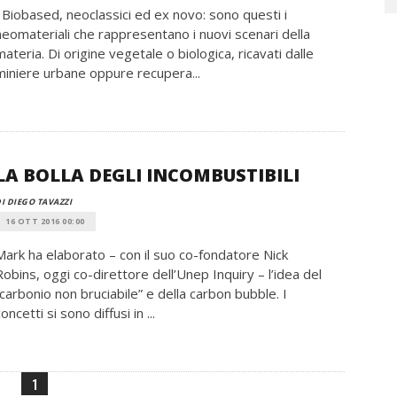
Biobased, neoclassici ed ex novo: sono questi i
neomateriali che rappresentano i nuovi scenari della
materia. Di origine vegetale o biologica, ricavati dalle
miniere urbane oppure recupera...
LA BOLLA DEGLI INCOMBUSTIBILI
I DIEGO TAVAZZI
16 OTT 2016 00:00
Mark ha elaborato – con il suo co-fondatore Nick
Robins, oggi co-direttore dell’Unep Inquiry – l’idea del
“carbonio non bruciabile” e della carbon bubble. I
oncetti si sono diffusi in ...
1