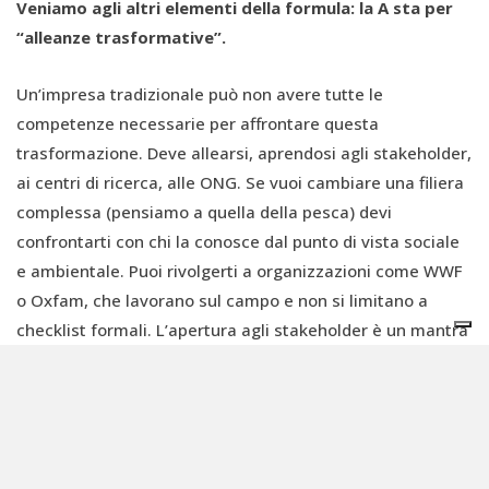
Veniamo agli altri elementi della formula: la A sta per
“alleanze trasformative”.
Un’impresa tradizionale può non avere tutte le
competenze necessarie per affrontare questa
trasformazione. Deve allearsi, aprendosi agli stakeholder,
ai centri di ricerca, alle ONG. Se vuoi cambiare una filiera
complessa (pensiamo a quella della pesca) devi
confrontarti con chi la conosce dal punto di vista sociale
e ambientale. Puoi rivolgerti a organizzazioni come WWF
o Oxfam, che lavorano sul campo e non si limitano a
checklist formali. L’apertura agli stakeholder è un mantra
della sostenibilità. Bisogna avere coraggio.
La I sta invece a indicare sia l’“innovazione” che
l’“impatto”.