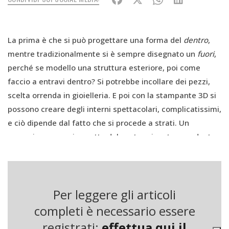
La prima è che si può progettare una forma del
dentro
,
mentre tradizionalmente si è sempre disegnato un
fuori
,
perché se modello una struttura esteriore, poi come
faccio a entravi dentro? Si potrebbe incollare dei pezzi,
scelta orrenda in gioielleria. E poi con la stampante 3D si
possono creare degli interni spettacolari, complicatissimi,
e ciò dipende dal fatto che si procede a strati. Un
esempio: una copia esatta del nostro pianeta, con dentro
tutto, le montagne, i saraghi, i forni a microonde, sarebbe
un’impresa del tutto impossibile, ma ad averci una bella
stampantona grande, invece si potrebbe fare.
Per leggere gli articoli
Sorge un problema: non sfuggirà di mano l’utilizzo delle
completi è necessario essere
stampanti? Perché con le grandi innovazioni, anche molto
registrati:
effettua qui il