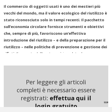
Il commercio di oggetti usati è uno dei mestieri più
vecchi del mondo, ma il valore ecologico del riutilizzo è
stato riconosciuto solo in tempi recenti. Il pacchetto
sull’economia circolare fornisce strumenti e obiettivi
che, sempre di più, favoriscono un’effettiva
introduzione del riutilizzo – e della preparazione per il
riutilizzo – nelle politiche di prevenzione e gestione dei
rifiuti.
Il mercato dell’usato sarà inondato da una
gigantesca offerta di beni che prima non erano disponibili
e le istituzioni comunitarie e nazionali dovranno prendere
decisioni che cambieranno profondamente il volto del
Per leggere gli articoli
settore. Un compito difficile da assolvere in assenza di
una nozione precisa della realtà. L’Unione europea chiede
completi è necessario essere
di “creare e sostenere le reti di riutilizzo”: ma cosa
registrati:
effettua qui il
bisogna sostenere esattamente? Chi deve essere
login gratuito
coinvolto in queste reti? Oggi il settore dell’usato in