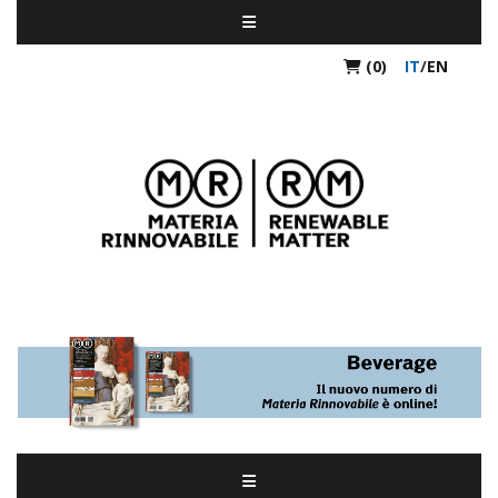
(0)
IT
/
EN