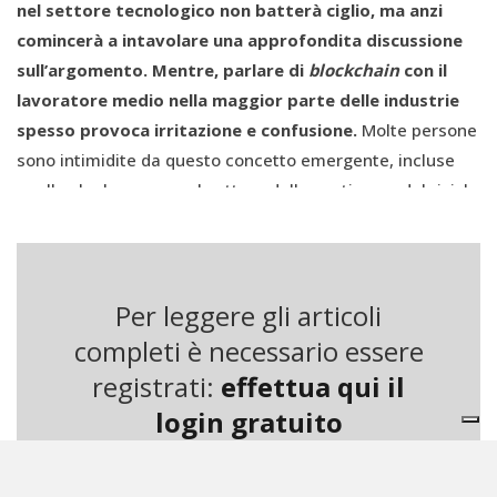
nel settore tecnologico non batterà ciglio, ma anzi
comincerà a intavolare una approfondita discussione
sull’argomento. Mentre, parlare di
blockchain
con il
lavoratore medio nella maggior parte delle industrie
spesso provoca irritazione e confusione.
Molte persone
sono intimidite da questo concetto emergente, incluse
quelle che lavorano nel settore della gestione e del riciclo
dei rifiuti. Anche se alcuni business innovativi stanno
trovando sistemi per incorporare questa tecnologia allo
scopo di migliorare l’efficienza operativa e la sicurezza,
Per leggere gli articoli
agendo in contemporanea favorevolmente anche sui
tassi di riallocazione dei rifiuti.
completi è necessario essere
registrati:
effettua qui il
Nonostante la blockchain non sia ancora diventata
login gratuito
mainstream
, i suoi utilizzi stanno aumentando
esponenzialmente. Una proiezione di International Data
Corporation prevede che la spesa nei servizi blockchain