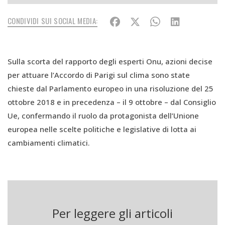
CONDIVIDI SUI SOCIAL MEDIA:
Sulla scorta del rapporto degli esperti Onu, azioni decise
per attuare l’Accordo di Parigi sul clima sono state
chieste dal Parlamento europeo in una risoluzione del 25
ottobre 2018 e in precedenza – il 9 ottobre – dal Consiglio
Ue, confermando il ruolo da protagonista dell’Unione
europea nelle scelte politiche e legislative di lotta ai
cambiamenti climatici.
A questo proposito l’11 ottobre scorso la Commissione
europea ha approvato l’aggiornamento della Strategia
per la bioeconomia che prevede 14 azioni concrete da
avviare nel 2019 per affrontare il cambiamento del clima
Per leggere gli articoli
e il degrado dell’ecosistema. Secondo la Commissione