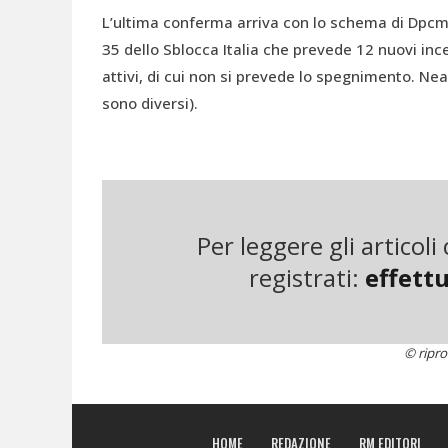
L’ultima conferma arriva con lo schema di Dpcm su
35 dello Sblocca Italia che prevede 12 nuovi ince
attivi, di cui non si prevede lo spegnimento. N
sono diversi).
Si tratta di una proposta da respingere al mitten
Il primo è che Palazzo Chigi fa finta di non ved
contendere, e cioè i quantitativi di rifiuti. I rif
Per leggere gli articol
di differenziata già superato in diverse regioni
registrati:
effettu
prevenzione (ma il ministro Galletti si ricorda 
dal professor Andrea Segrè per la sua attuazione
bruciare Css nei loro impianti. Tra l’altro già og
© ripro
difficoltà perché grazie alle raccolte differenziat
territorio che li ospita e sono costretti a cercar
dà veramente i numeri.
HOME
REDAZIONE
RM EDITORI