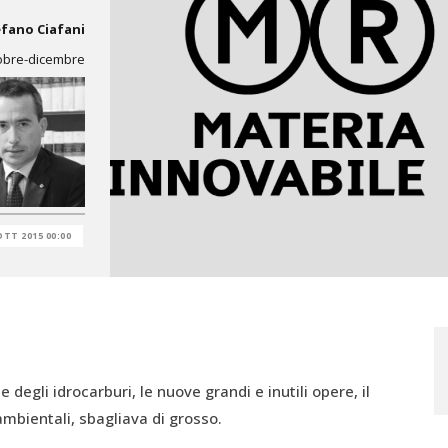
fano Ciafani
tobre-dicembre
OTT 2015 00:00
 degli idrocarburi, le nuove grandi e inutili opere, il
ambientali, sbagliava di grosso.