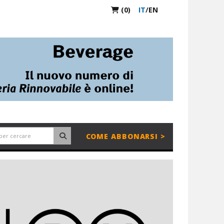
(0)
IT
/
EN
COME ABBONARSI >