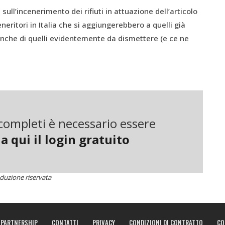
ll’incenerimento dei rifiuti in attuazione dell’articolo
neritori in Italia che si aggiungerebbero a quelli già
eanche di quelli evidentemente da dismettere (e ce ne
te per tanti motivi evidenti.
ere che – ancora una volta – manca l’oggetto del
iuti da bruciare sono sovrastimati perché calcolati sul 65%
i completi è necessario essere
. Non si considerano né il programma nazionale di
a qui il login gratuito
che ha messo in piedi un comitato scientifico presieduto
?), né il fatto che i cementieri stanno cercando di
gi gli impianti più recenti, come quello di Parma, sono in
duzione riservata
e e alla tariffazione puntuale non hanno più i rifiuti dal
li in altre regioni. Insomma sull’incenerimento il governo
PARTNERSHIP
CONTATTI
PRIVACY
CONDIZIONI DI CONTRATTO
CO