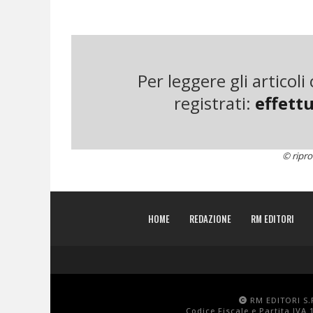
Ma direste che gli utilizzatori di quei vestiti, o 
intrinsecamente spreconi? Naturalmente no. Fa t
progettiamo, produciamo, compriamo, usiamo e bu
“prendi-produci-butta via” sul quale si fondano la
case.
Per leggere gli articol
registrati:
effettu
In Danimarca c’è un’azienda che guarda agli in
diverso. Vigga produce capi di abbigliamento di 
bell’aspetto, sono ben progettati e fatti per durare
© ripro
vendere questi prodotti – che ridurrebbe il nume
fornisce con una sorta di abbonamento. Per una 
giusti della taglia giusta per i loro bambini. Qu
HOME
REDAZIONE
RM EDITORI
vestiti più piccoli vengono restituiti, lavati in 
altro bambino.
La fondatrice Vigga Svensson dice che questo si
fornendo al contempo un prodotto di qualità sup
RM EDITORI S.R
Codice Fiscale e Partita IVA