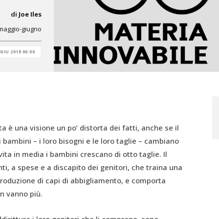
di
Joe Iles
 maggio-giugno
 GIU 2018 00:00
 è una visione un po’ distorta dei fatti, anche se il
 bambini – i loro bisogni e le loro taglie – cambiano
ita in media i bambini crescano di otto taglie. Il
i, a spese e a discapito dei genitori, che traina una
produzione di capi di abbigliamento, e comporta
on vanno più.