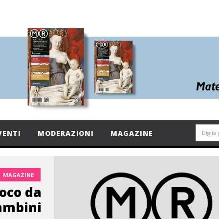
VENTI
MODERAZIONI
MAGAZINE
MAGAZINE
oco da
ambini