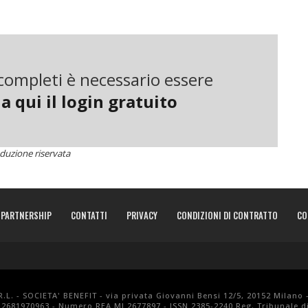
addirittura i loro genitori che li comprano, sono
utto parte del sistema che è alla base del modo in cui
ttiamo via i vestiti. È lo stesso sistema lineare
 maggior parte delle industrie, dal cibo, ai telefoni, alle
i completi è necessario essere
a qui il login gratuito
dumenti per bambini da un punto di vista completamente
alta qualità usando materiali naturali. Hanno un
. Il che fa salire il prezzo. Così, invece di limitarsi a
duzione riservata
ro di persone che possono permetterseli – la startup li
cifra mensile, Vigga manda ai clienti gli indumenti
ando crescono, ricevono la nuova collezione per posta, e i
PARTNERSHIP
CONTATTI
PRIVACY
CONDIZIONI DI CONTRATTO
CO
una lavanderia professionale e pronti a essere usati da un
stema fa risparmiare soldi e tempo ai genitori,
eriore. Inoltre, a differenza delle aziende che vendono
.L. - SOCIETA' BENEFIT - via privata Giovanni Bensi 12/5, 20152 Milano 
 12681970963 - Numero REA MI 2677897 - ISSN 2385-2240 Reg. Tribunale di