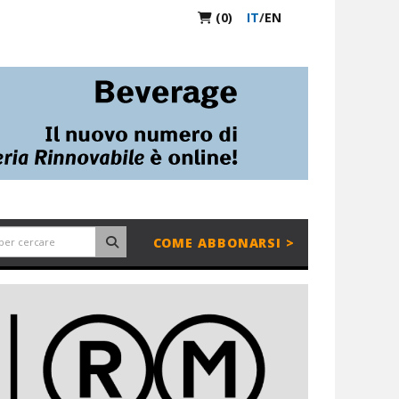
(0)
IT
/
EN
COME ABBONARSI >