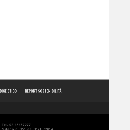
DICE ETICO
REPORT SOSTENIBILITÀ
- Tel.
02 45487277
 Milano n. 351 del 31/10/2014