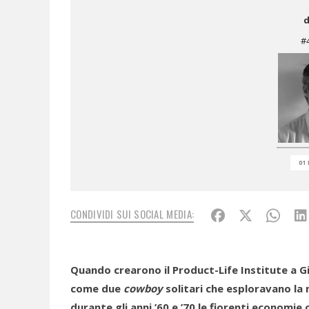
d
#
01 
CONDIVIDI SUI SOCIAL MEDIA:
Quando crearono il Product-Life Institute a Gi
come due
cowboy
solitari che esploravano la 
durante gli anni ’60 e ’70 le fiorenti economie