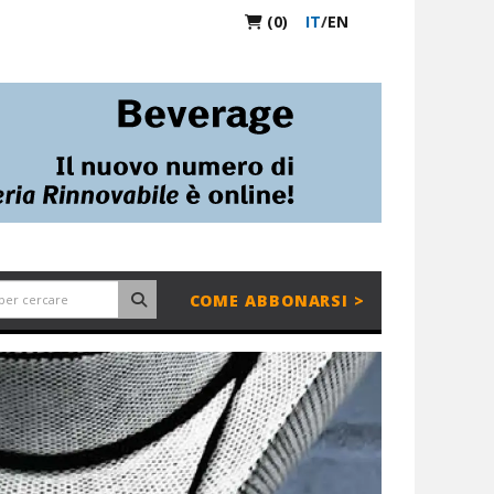
(0)
IT
/
EN
COME ABBONARSI >