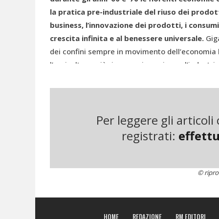
la pratica pre-industriale del riuso dei prodotti
business, l’innovazione dei prodotti, i consum
crescita infinita e al benessere universale.
Giga
dei confini sempre in movimento dell’economia 
l’agricoltura, più risorse minerarie per l’industr
accogliere sempre più rifiuti... Non c’è bisogno 
prima o poi, il bengodi dell’economia possa fini
corde in un lazo e sono partiti a caccia di una so
Per leggere gli articol
(1)
registrati:
effettu
© ripro
HOME
REDAZIONE
RM EDITORI