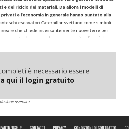
 e del riciclo dei materiali. Da allora i modelli di
i privati e l’economia in generale hanno puntato alla
nteschi escavatori Caterpillar svettano come simboli
lineare che chiede incessantemente nuove terre per
ia, nuove strade per accelerare la crescita, discariche per
di essere esperti per immaginare che un giorno o l’altro,
re. Ecco perché i due
cowboy
solitari hanno unito le loro
luzione più praticabile: l’economia circolare (
figura 1
).
i completi è necessario essere
a qui il login gratuito
duzione riservata
PARTNERSHIP
CONTATTI
PRIVACY
CONDIZIONI DI CONTRATTO
CO