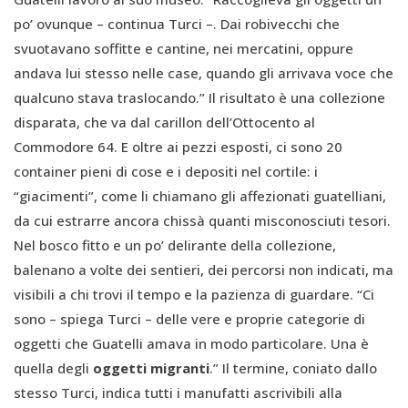
po’ ovunque – continua Turci –. Dai robivecchi che
svuotavano soffitte e cantine, nei mercatini, oppure
andava lui stesso nelle case, quando gli arrivava voce che
qualcuno stava traslocando.” Il risultato è una collezione
disparata, che va dal carillon dell’Ottocento al
Commodore 64. E oltre ai pezzi esposti, ci sono 20
container pieni di cose e i depositi nel cortile: i
“giacimenti”, come li chiamano gli affezionati guatelliani,
da cui estrarre ancora chissà quanti misconosciuti tesori.
Nel bosco fitto e un po’ delirante della collezione,
balenano a volte dei sentieri, dei percorsi non indicati, ma
visibili a chi trovi il tempo e la pazienza di guardare. “Ci
sono – spiega Turci – delle vere e proprie categorie di
oggetti che Guatelli amava in modo particolare. Una è
quella degli
oggetti migranti
.” Il termine, coniato dallo
stesso Turci, indica tutti i manufatti ascrivibili alla