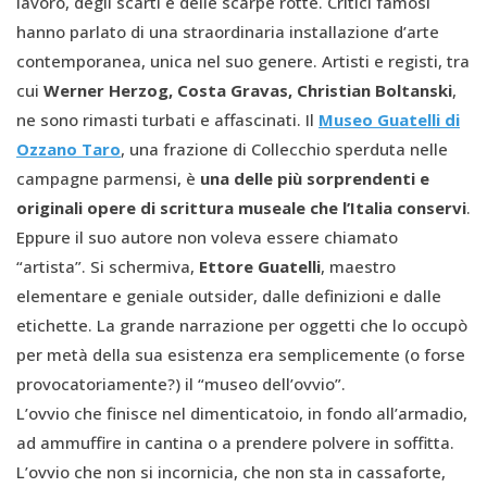
lavoro, degli scarti e delle scarpe rotte. Critici famosi
hanno parlato di una straordinaria installazione d’arte
contemporanea, unica nel suo genere. Artisti e registi, tra
cui
Werner Herzog, Costa Gravas, Christian Boltanski
,
ne sono rimasti turbati e affascinati. Il
Museo Guatelli di
Ozzano Taro
, una frazione di Collecchio sperduta nelle
campagne parmensi, è
una delle più sorprendenti e
originali opere di scrittura museale che l’Italia conservi
.
Eppure il suo autore non voleva essere chiamato
“artista”. Si schermiva,
Ettore Guatelli
, maestro
elementare e geniale outsider, dalle definizioni e dalle
etichette. La grande narrazione per oggetti che lo occupò
per metà della sua esistenza era semplicemente (o forse
provocatoriamente?) il “museo dell’ovvio”.
L’ovvio che finisce nel dimenticatoio, in fondo all’armadio,
ad ammuffire in cantina o a prendere polvere in soffitta.
L’ovvio che non si incornicia, che non sta in cassaforte,