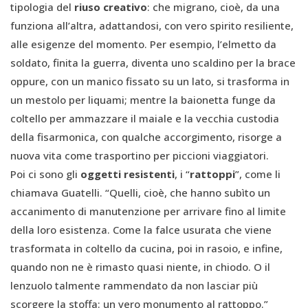
tipologia del
riuso creativo
: che migrano, cioè, da una
funziona all’altra, adattandosi, con vero spirito resiliente,
alle esigenze del momento. Per esempio, l’elmetto da
soldato, finita la guerra, diventa uno scaldino per la brace
oppure, con un manico fissato su un lato, si trasforma in
un mestolo per liquami; mentre la baionetta funge da
coltello per ammazzare il maiale e la vecchia custodia
della fisarmonica, con qualche accorgimento, risorge a
nuova vita come trasportino per piccioni viaggiatori.
Poi ci sono gli
oggetti resistenti
, i “
rattoppi
”, come li
chiamava Guatelli. “Quelli, cioè, che hanno subìto un
accanimento di manutenzione per arrivare fino al limite
della loro esistenza. Come la falce usurata che viene
trasformata in coltello da cucina, poi in rasoio, e infine,
quando non ne è rimasto quasi niente, in chiodo. O il
lenzuolo talmente rammendato da non lasciar più
scorgere la stoffa: un vero monumento al rattoppo.”