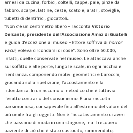
arnesi da cucina, forbici, coltelli, zappe, pale, pinze da
fabbro, scarpe, lattine, ceste, scatole, aratri, stoviglie,
tubetti di dentifrici, giocattoli…
“Non c’è un centimetro libero – racconta
Vittorio
Delsante, presidente dell’Associazione Amici di Guatelli
e guida d’eccezione al museo – Ettore soffriva di
horror
vacui
, voleva circondarsi di cose”. Sono oltre 60.000,
infatti, quelle conservate nel museo. Le attaccava anche
sul soffitto e alle porte, lungo le scale, in ogni nicchia e
rientranza, componendo motivi geometrici e barocchi,
giocando sulla ripetizione, l’accostamento e la
ridondanza. In un accumulo metodico che è tuttavia
l’esatto contrario del consumismo. È una raccolta
parsimoniosa, consapevole fino all’estremo del valore del
più umile fra gli oggetti. Non è l’accatastamento di averi
che passano di moda in una stagione, ma il recupero
paziente di ciò che è stato custodito, rammendato,