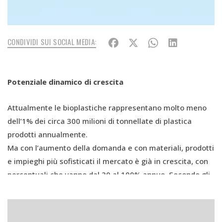
CONDIVIDI SUI SOCIAL MEDIA:
Potenziale dinamico di crescita
Attualmente le bioplastiche rappresentano molto meno
dell’1% dei circa 300 milioni di tonnellate di plastica
prodotti annualmente.
Ma con l’aumento della domanda e con materiali, prodotti
e impieghi più sofisticati il mercato è già in crescita, con
percentuali che vanno dal 20 al 100% annuo. Secondo gli
ultimi dati sui mercati ricavati da European Bioplastics, si
prevede che la capacità globale di produzione delle
bioplastiche si quadruplicherà nel medio termine,