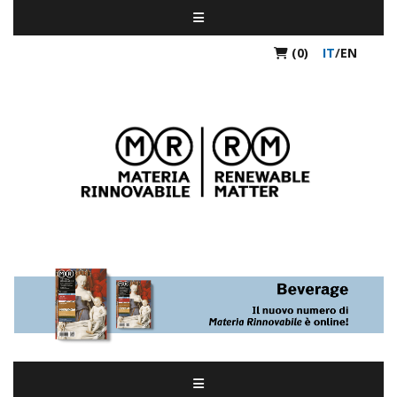
(0)
IT
/
EN