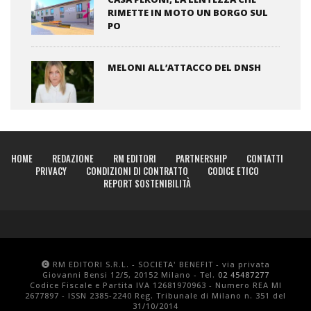
RIMETTE IN MOTO UN BORGO SUL
PO
MELONI ALL’ATTACCO DEL DNSH
HOME
REDAZIONE
RM EDITORI
PARTNERSHIP
CONTATTI
PRIVACY
CONDIZIONI DI CONTRATTO
CODICE ETICO
REPORT SOSTENIBILITÀ
RM EDITORI S.R.L. - SOCIETA' BENEFIT - via privata
Giovanni Bensi 12/5, 20152 Milano - Tel.
02 45487277
Codice Fiscale e Partita IVA 12681970963 - Numero REA MI
2677897 - ISSN 2385-2240 Reg. Tribunale di Milano n. 351 del
31/10/2014