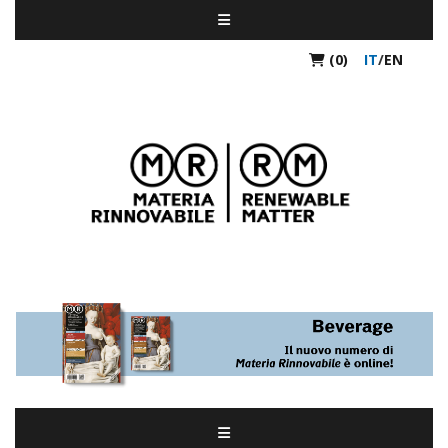
(0)
IT
/
EN