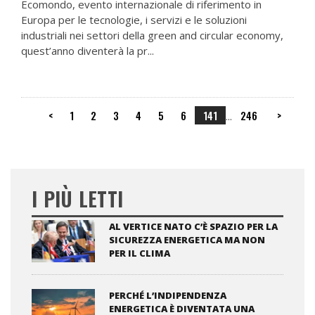
Ecomondo, evento internazionale di riferimento in
Europa per le tecnologie, i servizi e le soluzioni
industriali nei settori della green and circular economy,
quest’anno diventerà la pr...
<
1
2
3
4
5
6
141
246
>
...
I PIÙ LETTI
AL VERTICE NATO C’È SPAZIO PER LA
SICUREZZA ENERGETICA MA NON
PER IL CLIMA
PERCHÉ L’INDIPENDENZA
ENERGETICA È DIVENTATA UNA